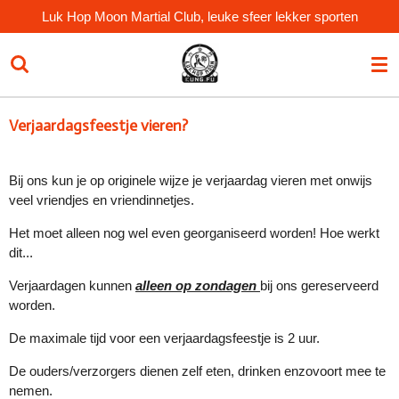
Luk Hop Moon Martial Club, leuke sfeer lekker sporten
Ga
direct
naar
de
hoofdinhoud
Verjaardagsfeestje vieren?
Bij ons kun je op originele wijze je verjaardag vieren met onwijs
veel vriendjes en vriendinnetjes.
Het moet alleen nog wel even georganiseerd worden! Hoe werkt
dit...
Verjaardagen kunnen
alleen op zondagen
bij ons gereserveerd
worden.
De maximale tijd voor een verjaardagsfeestje is 2 uur.
De ouders/verzorgers dienen zelf eten, drinken enzovoort mee te
nemen.